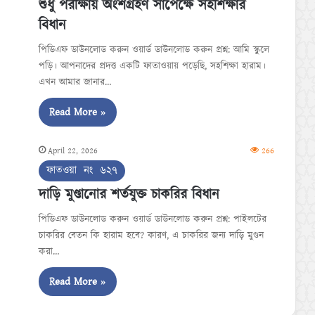
শুধু পরীক্ষায় অংশগ্রহণ সাপেক্ষে সহশিক্ষার
বিধান
পিডিএফ ডাউনলোড করুন ওয়ার্ড ডাউনলোড করুন প্রশ্ন: আমি স্কুলে
পড়ি। আপনাদের প্রদত্ত একটি ফাতাওয়ায় পড়েছি, সহশিক্ষা হারাম।
এখন আমার জানার…
Read More »
April 22, 2026
266
ফাতওয়া নং ৬২৭
দাড়ি মুণ্ডানোর শর্তযুক্ত চাকরির বিধান
পিডিএফ ডাউনলোড করুন ওয়ার্ড ডাউনলোড করুন প্রশ্ন: পাইলটের
চাকরির বেতন কি হারাম হবে? কারণ, এ চাকরির জন্য দাড়ি মুণ্ডন
করা…
Read More »