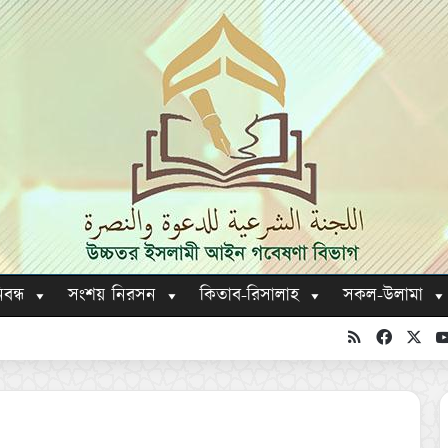
িবন্ধ
সংশয় নিরসন
কিতাব-রিসালাহ
সকল-উলামা
RSS
Faceboo
X