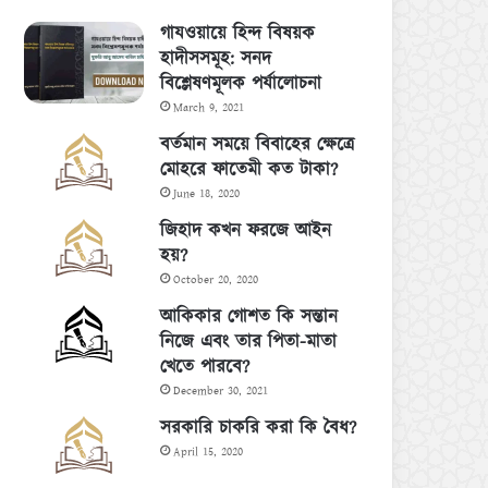
গাযওয়ায়ে হিন্দ বিষয়ক
হাদীসসমূহ: সনদ
বিশ্লেষণমূলক পর্যালোচনা
March 9, 2021
বর্তমান সময়ে বিবাহের ক্ষেত্রে
মোহরে ফাতেমী কত টাকা?
June 18, 2020
জিহাদ কখন ফরজে আইন
হয়?
October 20, 2020
আকিকার গোশত কি সন্তান
নিজে এবং তার পিতা-মাতা
খেতে পারবে?
December 30, 2021
সরকারি চাকরি করা কি বৈধ?
April 15, 2020