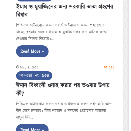
ইমাম ও মুয়াজ্জিনের জন্য সরকারি ভাতা গ্রহণের
বিধান
পিডিএফ ডাউনলোড করুন ওয়ার্ড ডাউনলোড করুন প্রশ্ন: শোনা
যাচ্ছে, বর্তমান সরকার ইমাম ও মুয়াজ্জিনদের জন্য মাসিক ভাতা
দেওয়ার সিদ্ধান্ত নিয়েছে।…
Read More »
May 4, 2026
282
ফাতওয়া নং ৬৩৪
ঈমান বিধ্বংসী গুনাহ করার পর তওবার উপায়
কী?
পিডিএফ ডাউনলোড করুন ওয়ার্ড ডাউনলোড করুন প্রশ্ন: আমি আগে
দ্বীন মেনে চলতাম। কিন্তু শয়তান ও নফসের প্ররোচনায় আল্লাহর
রাসূল ﷺ,…
Read More »