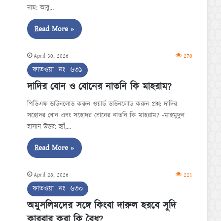
নাম: আবু…
Read More »
April 30, 2026
270
ফাতওয়া নং ৬৩১
দাদির বোন ও বোনের নাতনি কি মাহরাম?
পিডিএফ ডাউনলোড করুন ওয়ার্ড ডাউনলোড করুন প্রশ্ন: দাদির
সহোদর বোন এবং সহোদর বোনের নাতনি কি মাহরাম? -মাহমুদুল
হাসান উত্তর: হ্যাঁ,…
Read More »
April 28, 2026
221
ফাতওয়া নং ৬৩০
অমুসলিমদের সঙ্গে কিংবা দারুল হরবে সুদি
কারবার করা কি বৈধ?