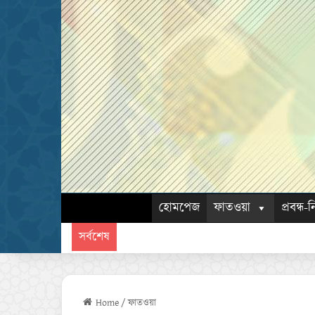
হোমপেজ
ফাতওয়া
প্রবন্ধ-ন
সর্বশেষ
Home
/
ফাতওয়া