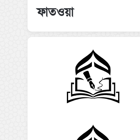
ফাতওয়া